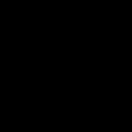
区沉浸在一片欢乐的海洋之中。这些游戏不仅增进了员