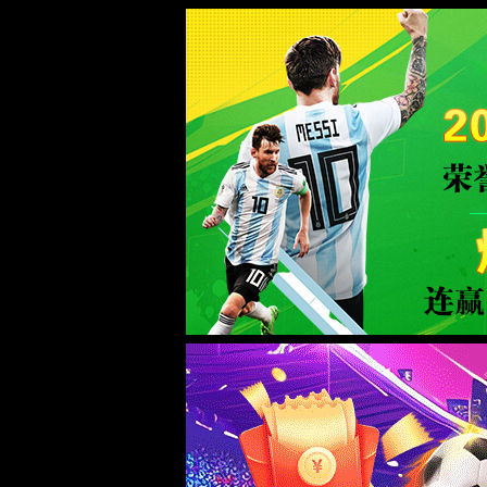
官方网站-www.97622.com-国际