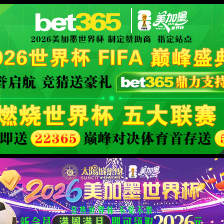
至尊品牌(股份)有限公司
97国际至尊官方网站
公司介绍
产品中